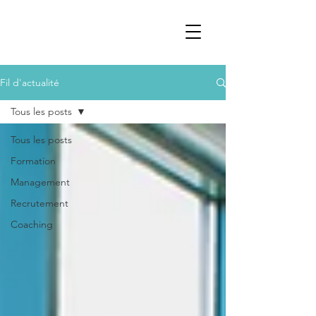
Fil d'actualité
Tous les posts
Tous les posts
Formation
Management
Recrutement
Coaching