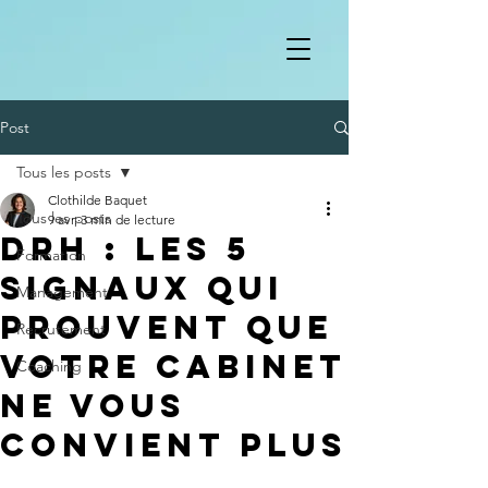
Post
Tous les posts
Clothilde Baquet
Tous les posts
9 avr.
3 min de lecture
DRH : les 5
Formation
signaux qui
Management
prouvent que
Recrutement
votre cabinet
Coaching
ne vous
convient plus