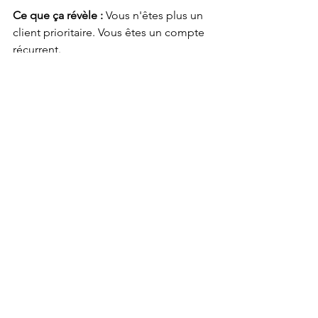
Ce que ça révèle :
 Vous n'êtes plus un 
client prioritaire. Vous êtes un compte 
récurrent.
Alors, quand 
changer ?
La réponse est simple : 
dès que deux 
de ces cinq signaux sont présents 
simultanément.
Pas besoin d'attendre un nouvel échec 
de recrutement. Pas besoin de finir le 
mandat en cours par principe. Chaque 
semaine de poste vacant a un coût 
direct — entre 
5 et 8% du salaire 
annuel du cadre par mois de vacance
. 