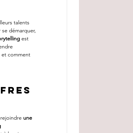
lleurs talents 
 se démarquer, 
orytelling
 est 
endre 
t, et comment 
fres 
rejoindre 
une 
g 