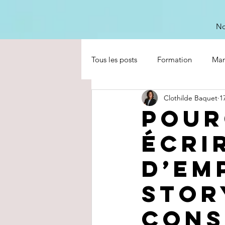
No
Tous les posts
Formation
Ma
Clothilde Baquet
1
Pour
écri
d’em
stor
cons