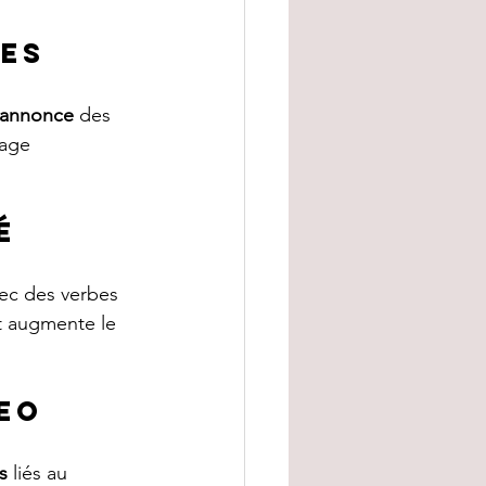
ges
annonce
 des 
gage 
é
vec des verbes 
t augmente le 
SEO
s
 liés au 