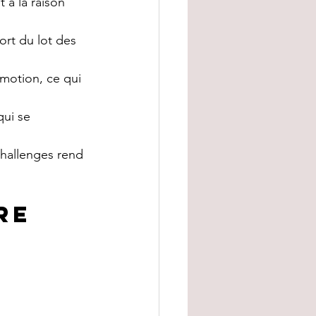
 à la raison 
ort du lot des 
’émotion, ce qui 
qui se 
challenges rend 
re 
 