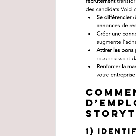
recrutement
 transfo
des candidats.Voici 
Se différencier
 
annonces de re
Créer une conn
augmente l’adhés
Attirer les bons 
reconnaissent da
Renforcer la m
votre 
entreprise
Commen
d’empl
storyt
1) Identi