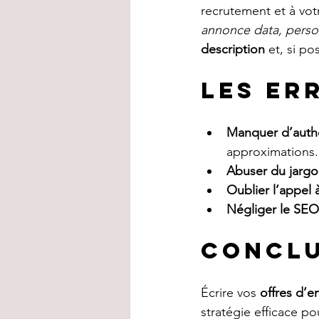
recrutement et à votr
annonce data, perso
description
 et, si pos
Les er
Manquer d’authe
approximations.
Abuser du jargo
Oublier l’appel à
Négliger le SEO
Concl
Écrire vos 
offres d’e
stratégie efficace po