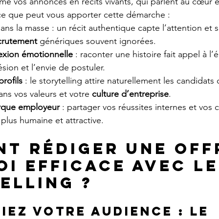
rme vos annonces en récits vivants, qui parlent au cœur et
ce que peut vous apporter cette démarche :
dans la masse : un récit authentique capte l’attention et s
crutement
 génériques souvent ignorées.
exion émotionnelle
 : raconter une histoire fait appel à l
ion et l’envie de postuler.
profils
 : le storytelling attire naturellement les candidats 
ns vos valeurs et votre 
culture d’entreprise
.
arque employeur
 : partager vos réussites internes et vos 
 plus humaine et attractive.
t rédiger une off
oi efficace avec le
elling ?
fiez votre audience : le 