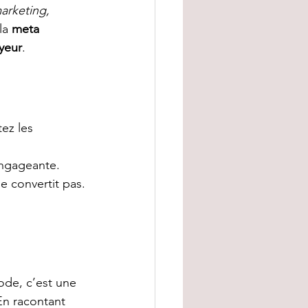
arketing, 
 la 
meta 
yeur
.
ez les 
 engageante.
ne convertit pas.
ode, c’est une 
En racontant 