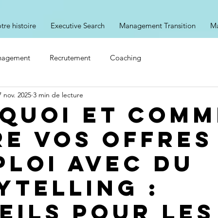
tre histoire
Executive Search
Management Transition
Ma
nagement
Recrutement
Coaching
7 nov. 2025
3 min de lecture
quoi et comm
re vos offres
ploi avec du
ytelling :
eils pour les