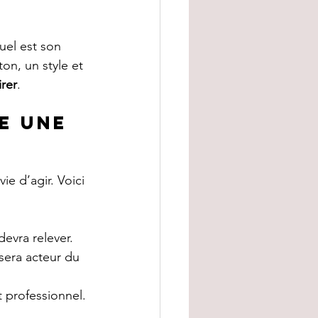
uel est son 
on, un style et 
irer
.
e une 
ie d’agir. Voici 
devra relever.
 sera acteur du 
 professionnel.