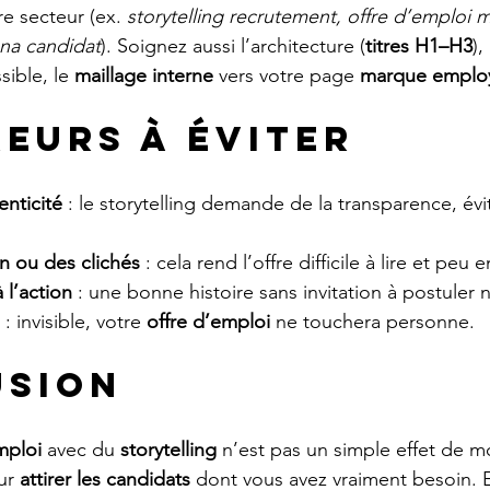
e secteur (ex. 
storytelling recrutement, offre d’emploi m
na candidat
). Soignez aussi l’architecture (
titres H1–H3
),
sible, le 
maillage interne
 vers votre page 
marque emplo
reurs à éviter
nticité
 : le storytelling demande de la transparence, évit
n ou des clichés
 : cela rend l’offre difficile à lire et peu
 l’action
 : une bonne histoire sans invitation à postuler 
 : invisible, votre 
offre d’emploi
 ne touchera personne.
usion
mploi
 avec du 
storytelling
 n’est pas un simple effet de m
ur 
attirer les candidats
 dont vous avez vraiment besoin. 