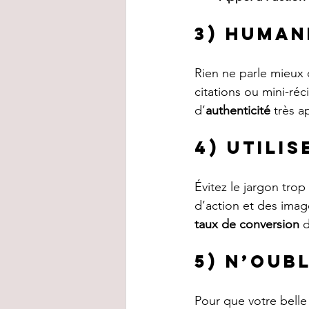
3) Human
Rien ne parle mieux 
citations ou mini-ré
d’
authenticité
 très a
4) Utili
Évitez le jargon tro
d’action et des imag
taux de conversion
 
5) N’oub
Pour que votre belle h