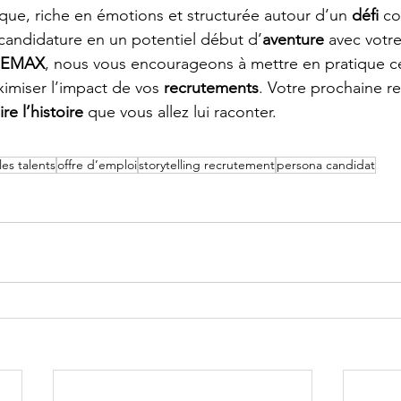
ique, riche en émotions et structurée autour d’un 
défi
 co
candidature en un potentiel début d’
aventure
 avec votre
JEMAX
, nous vous encourageons à mettre en pratique ce
imiser l’impact de vos 
recrutements
. Votre prochaine r
lire l’histoire
 que vous allez lui raconter.
 les talents
offre d’emploi
storytelling recrutement
persona candidat