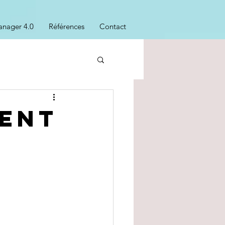
nager 4.0
Références
Contact
ent