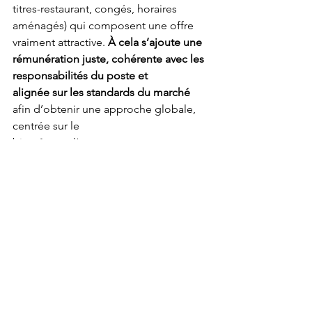
titres-restaurant, congés, horaires 
aménagés) qui composent une offre 
vraiment attractive. 
À cela s’ajoute une 
rémunération juste, cohérente avec les 
responsabilités du poste et
alignée sur les standards du marché 
afin d’obtenir une approche globale, 
centrée sur le
bien-être et l’engagement.
UNE CULTURE 
D'ENTREPRISE 
VIVANTE ET 
ENGAGÉE
Au-delà des missions et de la 
rémunération, 
ce qui ancre 