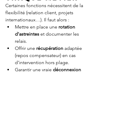
Certaines fonctions nécessitent de la 
flexibilité (relation client, projets 
internationaux…). Il faut alors :
Mettre en place une 
rotation 
d’astreintes
 et documenter les 
relais.
Offrir une 
récupération
 adaptée 
(repos compensateur) en cas 
d’intervention hors plage.
Garantir une vraie 
déconnexion 
pendant les congés
 (handover, 
délégation).
👉 
Équité
 ne veut pas dire 
uniformité
 : 
l’important est que chacun puisse se 
reposer.
6. Suivre et 
ajuster dans le 